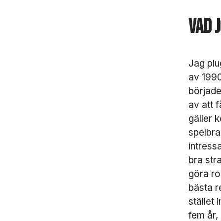
Vad 
Jag plu
av 1990
började
av att 
gäller 
spelbra
intress
bra str
göra ro
bästa r
stället
fem år,