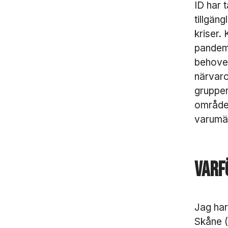
ID har 
tillgän
kriser.
pandemi
behovet
närvaro
grupper
området
varumär
Varf
Jag har
Skåne (