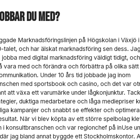
d
i
jobbar du med?
g
a
D
e
ggade Marknadsföringslinjen på Högskolan i Växjö i
s
-talet, och har älskat marknadsföring sen dess. Ja
s
a
 jobba med digital marknadsföring väldigt tidigt, och
k
få vara med och förändra och förbättra på olika sätt
a
kommunikation. Under 10 års tid jobbade jag inom
k
o
nschen med sportsbook och casino, och det var otr
r
ant att växa ett varumärke under lågkonjunktur. Tac
g
ategier, duktiga medarbetare och låga mediepriser k
å
r
liga kampanjer och snabbt se effekter och optimera
in
esultat. När vi blev köpta av ett större spelbolag klev
t
 in i konsultbranschen och var regionchef på inUse u
e
a
 där jag bland annat byggde ett Stockholmskontor. A