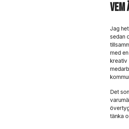
Vem 
Jag het
sedan d
tillsam
med en 
kreativ
medarbe
kommun
Det som
varumär
övertyg
tänka o