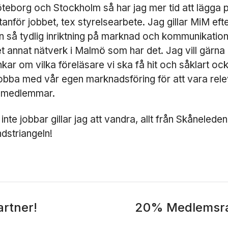
k
öteborg och Stockholm så har jag mer tid att lägga 
a
tanför jobbet, tex styrelsearbete. Jag gillar MiM ef
f
en så tydlig inriktning på marknad och kommunikation
u
n
et annat nätverk i Malmö som har det. Jag vill gärna
g
kar om vilka föreläsare vi ska få hit och såklart oc
e
jobba med vår egen marknadsföring för att vara rel
r
a.
a medlemmar.
inte jobbar gillar jag att vandra, allt från Skåneleden t
S
dstriangeln!
t
a
ti
s
ti
k
F
artner!
20% Medlemsrab
ö
r