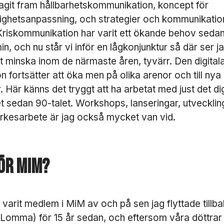
tagit fram hållbarhetskommunikation, koncept för
e
glighetsanpassning, och strategier och kommunikatio
m
si
 Kriskommunikation har varit ett ökande behov seda
d
n, och nu står vi inför en lågkonjunktur så där ser ja
a
 minska inom de närmaste åren, tyvärr. Den digital
n
ö
n fortsätter att öka men på olika arenor och till nya
v
. Här känns det tryggt att ha arbetat med just det dig
e
 sedan 90-talet. Workshops, lanseringar, utvecklin
r
h
kesarbete är jag också mycket van vid.
u
v
u
d
ör MiM?
t
a
g
e
 varit medlem i MiM av och på sen jag flyttade tillbak
t
Lomma) för 15 år sedan, och eftersom våra döttra
s