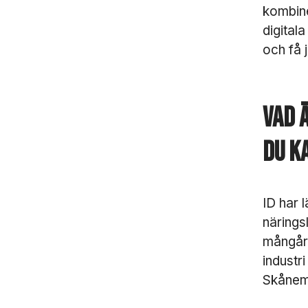
kombine
digitala
och få 
Vad 
du k
ID har 
närings
mångåri
industr
Skånem