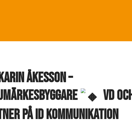
Karin Åkesson –
umärkesbyggare
VD oc
tner på ID Kommunikation