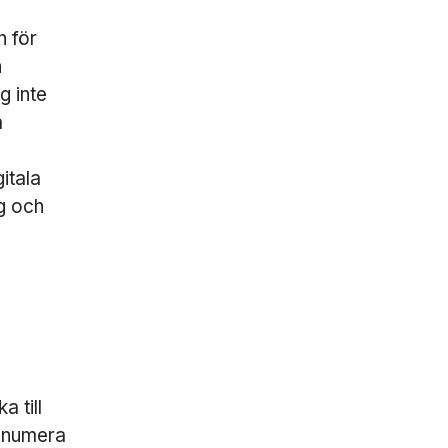
n för
n
g inte
a
itala
g och
a till
r numera