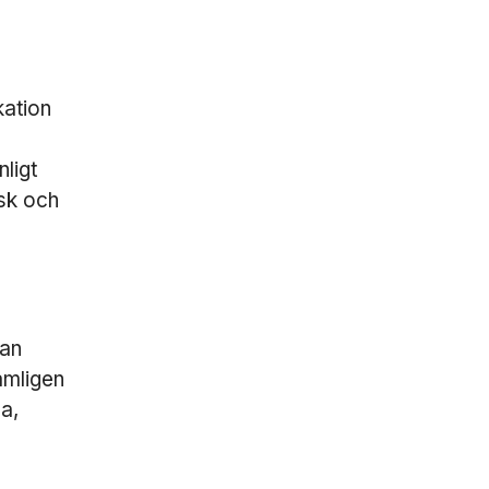
kation
ligt
sk och
lan
ämligen
a,