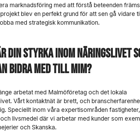
tt
ra marknadsföring med att förstå beteenden främs
v
 projekt blev en perfekt grund för att sen gå vidare til
äl
ja
jobba med strategisk kommunikation.
b
o
rt
.
är din styrka inom näringslivet 
D
e
an bidra med till MiM?
b
e
h
ö
länge arbetat med Malmöföretag och det lokala
v
s
livet. Vårt kontaktnät är brett, och branscherfarenhe
f
g. Speciellt inom våra expertisområden fastigheter,
ö
i och livsmedel där vi arbetar med kunder som exem
r
a
ejerier och Skanska.
tt
h