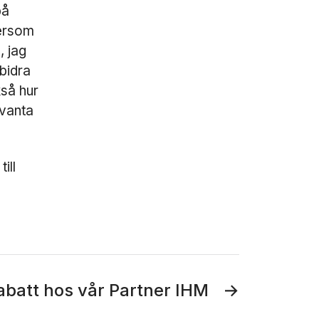
på
tersom
, jag
 bidra
kså hur
evanta
ill
att hos vår Partner IHM
→