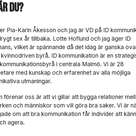
är du?
er Pia-Karin Åkesson och jag är VD på ID kommuni
rygt sex år tillbaka. Lotte Hoflund och jag äger ID
mans, vilket är spännande då det idag är ganska ovan
kvinnodriven byrå. ID kommunikation är en strategi
 kommunikationsbyrå i centrala Malmö. Vi är 28
tare med kunskap och erfarenhet av alla möjliga
ikativa utmaningar.
 förenar oss är att vi gillar att bygga relationer mel
N
ken och människor som vill göra bra saker. Vi är n
ö
ade om att bra kommunikation får individer att känn
d
v
ch agera.
ä
n