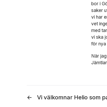
bor i G
saker u
vi har 
vet ing
med tan
vi ska 
för ny
När jag 
Jämtlan
←
Vi välkomnar Helio som p