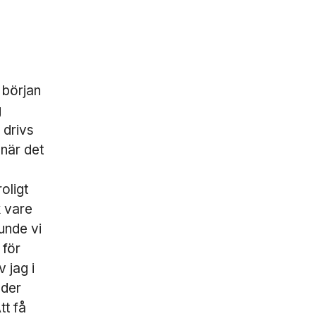
 början
g
 drivs
 när det
oligt
k vare
unde vi
 för
 jag i
nder
tt få