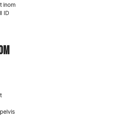
t inom
l ID
som
t
pelvis