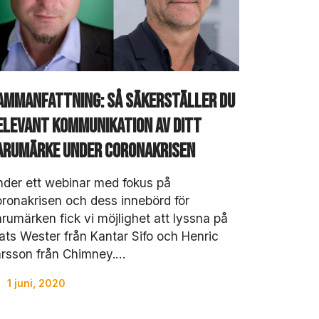
ammanfattning: Så säkerställer du
elevant kommunikation av ditt
arumärke under coronakrisen
der ett webinar med fokus på
ronakrisen och dess innebörd för
rumärken fick vi möjlighet att lyssna på
ts Wester från Kantar Sifo och Henric
arsson från Chimney.…
1 juni, 2020