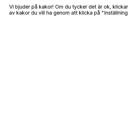
Vi bjuder på kakor! Om du tycker det är ok, klickar
av kakor du vill ha genom att klicka på "Inställning
Så utvärderar du ditt nätverk och
identifierar nya kontakter
Kvalitet framför kvantitet är ett vanligt
mantra när det gäller nätverkande och
relationer. Men antalet kontakter är inte h
betydelselöst och det är en fördel att