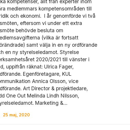
ika kompetenser, allt från experter inom
åra medlemmars kompetensområden till
ridik och ekonomi. I år genomförde vi två
smöten, eftersom vi under ett extra
rsmöte behövde besluta om
dlemsavgifterna (vilka är fortsatt
örändrade) samt välja in en ny ordförande
h en ny styrelseledamot. Styrelse
rksamhetsåret 2020/2021 till vänster i
ld, uppifrån räknat: Ulrica Fager,
dförande. Egenföretagare, KUL
mmunikation Annica Olsson, vice
dförande. Art Director & projektledare,
d One Out Melinda Lindh Nilsson,
yrelseledamot. Marketing &…
25 maj, 2020