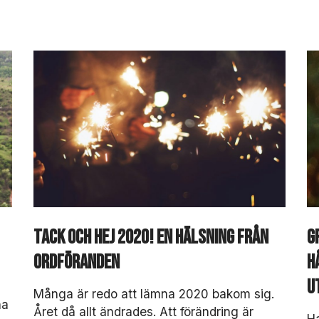
Tack och hej 2020! En hälsning från
G
ordföranden
h
u
Många är redo att lämna 2020 bakom sig.
na
Året då allt ändrades. Att förändring är
Ha