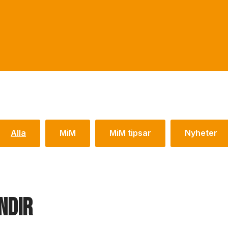
Alla
MiM
MiM tipsar
Nyheter
ndir