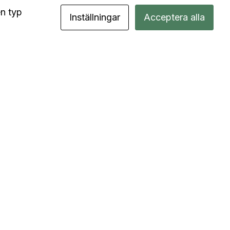
en typ
Inställningar
Acceptera alla
ad är UX och varför ska man bry? Se
årt senaste webinar med Zenit
esign här!
 du nyfiken på varför UX design är viktigt
h hur det går till? Den 16 april anordnade
 ett webinar tillsammans med Zenit om