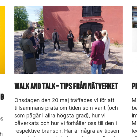
tt
v
äl
ja
b
o
rt
.
D
e
b
e
h
Walk and Talk – tips från nätverket
P
ö
v
ng
s
Onsdagen den 20 maj träffades vi för att
Ma
f
tillsammans prata om tiden som varit (och
be
a
ö
som pågår i allra högsta grad), hur vi
in
r
ps
påverkats och hur vi förhåller oss till den i
Ma
a
tt
respektive bransch. Här är några av tipsen
l
ch
h