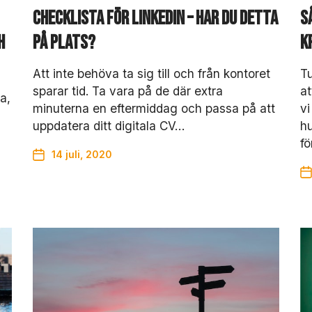
Checklista för Linkedin – har du detta
S
h
på plats?
k
Att inte behöva ta sig till och från kontoret
Tu
sparar tid. Ta vara på de där extra
at
a,
minuterna en eftermiddag och passa på att
vi
uppdatera ditt digitala CV…
hu
fö
14 juli, 2020
N
ö
d
v
ä
n