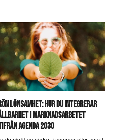
rön lönsamhet: Hur du integrerar
ållbarhet i marknadsarbetet
tifrån Agenda 2030
r du njutit av vädret i sommar eller svurit