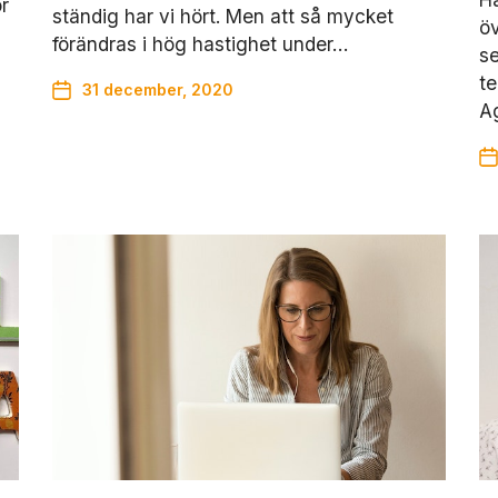
r
ständig har vi hört. Men att så mycket
öv
förändras i hög hastighet under…
s
te
31 december, 2020
A