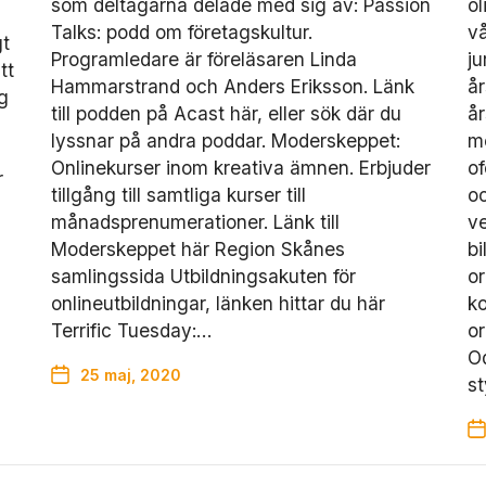
som deltagarna delade med sig av: Passion
ol
e
Talks: podd om företagskultur.
v
gt
m
Programledare är föreläsaren Linda
ju
si
tt
Hammarstrand och Anders Eriksson. Länk
år
d
g
a
till podden på Acast här, eller sök där du
å
n
lyssnar på andra poddar. Moderskeppet:
me
ö
Onlinekurser inom kreativa ämnen. Erbjuder
of
r
v
tillgång till samtliga kurser till
oc
e
månadsprenumerationer. Länk till
ve
r
Moderskeppet här Region Skånes
bi
h
u
samlingssida Utbildningsakuten för
or
v
onlineutbildningar, länken hittar du här
ko
u
Terrific Tuesday:…
or
d
Od
t
25 maj, 2020
st
a
g
e
t
s