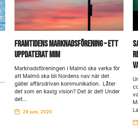
d
i
g
a
D
e
Framtidens marknadsförening – ett
S
s
s
uppdaterat MiM
r
a
h
k
v
Marknadsföreningen i Malmö ska verka för
a
k
att Malmö ska bli Nordens nav när det
Un
h…
o
gäller affärsdriven kommunikation. Låter
co
r
det som en kaxig vision? Det är det! Under
va
g
det…
å
Ma
r
L
29 juni, 2020
in
t
e
a