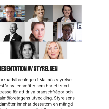
resentation av styrelsen
rknadsföreningen i Malmös styrelse
står av ledamöter som har ett stort
tresse för att driva branschfrågor och
lmöföretagens utveckling. Styrelsens
edamöter innehar dessutom en mängd