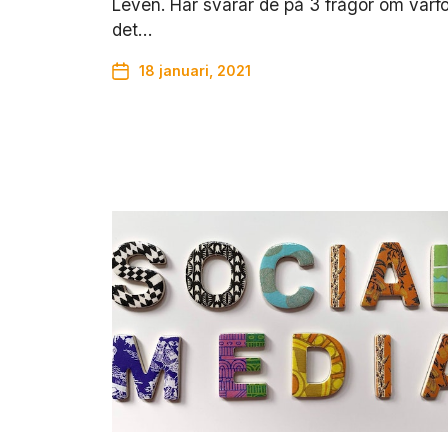
Levén. Här svarar de på 3 frågor om varfö
det…
18 januari, 2021