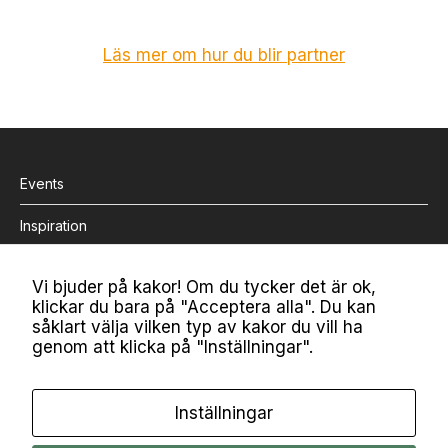
D
e
s
Läs mer om hur du blir partner
s
a
k
a
k
o
Events
r
g
Inspiration
år
in
Bli medlem
t
Vi bjuder på kakor! Om du tycker det är ok,
e
klickar du bara på "Acceptera alla". Du kan
at
Om MiM
såklart välja vilken typ av kakor du vill ha
t
genom att klicka på "Inställningar".
v
Kontakt
äl
ja
Nyhetsbrev
b
Inställningar
o
Mina kakor