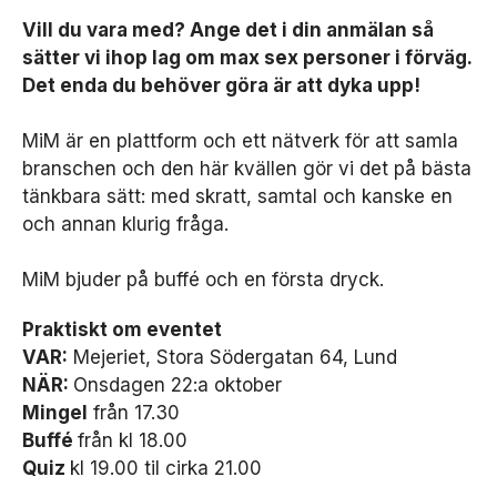
Vill du vara med? Ange det i din anmälan så
sätter vi ihop lag om max sex personer i förväg.
Det enda du behöver göra är att dyka upp!
MiM är en plattform och ett nätverk för att samla
branschen och den här kvällen gör vi det på bästa
tänkbara sätt: med skratt, samtal och kanske en
och annan klurig fråga.
MiM bjuder på buffé och en första dryck.
N
ö
Praktiskt om eventet
d
v
VAR:
Mejeriet, Stora Södergatan 64, Lund
ä
NÄR:
Onsdagen 22:a oktober
n
Mingel
från 17.30
d
Buffé
från kl 18.00
i
g
Quiz
kl 19.00 til cirka 21.00
a