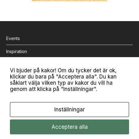
v
e
r
h
u
v
Events
u
d
Inspiration
ta
g
Bli medlem
e
Vi bjuder på kakor! Om du tycker det är ok,
t
klickar du bara på "Acceptera alla". Du kan
Om MiM
s
såklart välja vilken typ av kakor du vill ha
k
genom att klicka på "Inställningar".
Kontakt
a
f
Nyhetsbrev
u
Inställningar
n
g
Mina kakor
e
Acceptera alla
ra
© 2026
MiM
.