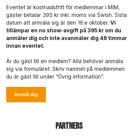
D
Eventet är kostnadsfritt för medlemmar i MiM,
e
gäster betalar 395 kr inkl. moms via Swish. Sista
s
s
datum att anmäla sig är den 16:e oktober.
Vi
a
tillämpar en no show-avgift på 395 kr om du
k
anmäler dig och inte avanmäler dig 48 timmar
a
innan eventet.
k
o
r
Är du gäst till en medlem? Alla behöver anmäla
g
sig via formuläret. Skriv namnet på medlemmen
år
du är gäst till under “Övrig information”.
in
t
e
Anmäl dig
at
t
v
äl
ja
Partners
b
o