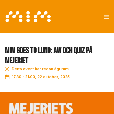
MiM goes to Lund: AW och quiz på
Mejeriet
Detta event har redan ägt rum
17:30 - 21:00, 22 oktober, 2025