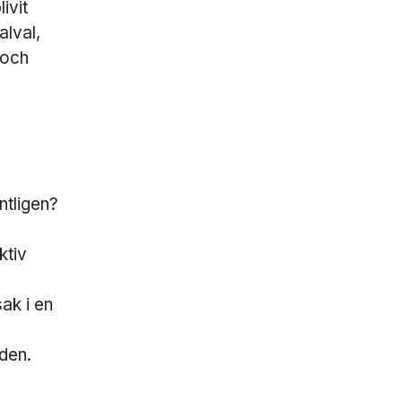
ivit
alval,
 och
ntligen?
ktiv
sak i en
den.