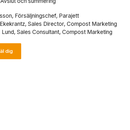
 Avslut och summering
d
i
g
sson, Försäljningschef, Parajett
a
Ekekrantz, Sales Director, Compost Marketing
D
a Lund, Sales Consultant, Compost Marketing
e
s
s
l dig
a
k
a
k
o
r
g
å
r
in
t
e
a