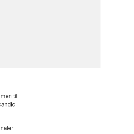
en till
candic
analer