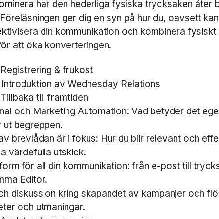
ominera har den hederliga fysiska trycksaken åter bl
. Föreläsningen ger dig en syn på hur du, oavsett kan
ektivisera din kommunikation och kombinera fysiskt
 för att öka konverteringen.
 Registrering & frukost
 Introduktion av Wednesday Relations
Tillbaka till framtiden
al och Marketing Automation: Vad betyder det ege
r ut begreppen.
av brevlådan är i fokus: Hur du blir relevant och effe
a värdefulla utskick.
N
form för all din kommunikation: från e-post till tryck
ö
mma Editor.
d
h diskussion kring skapandet av kampanjer och flö
v
ä
eter och utmaningar.
n