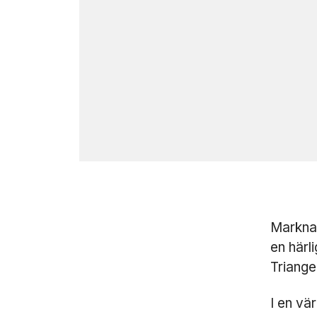
Markna
en härl
Triange
I en vä