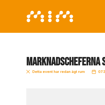
Marknadscheferna SY
Detta event har redan ägt rum
07: