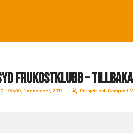
D Frukostklubb – Tillbaka 
30 - 09:00, 1 december, 2017
Parajett och Compost M