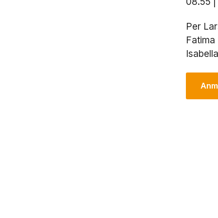
08.55 |
Per Lar
Fatima 
Isabell
Anmä