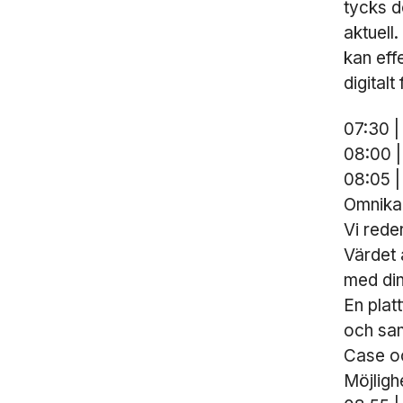
tycks d
aktuell
kan eff
digitalt
07:30 |
08:00 |
08:05 | 
Omnikan
Vi rede
Värdet 
med din
En platt
och sa
Case oc
Möjligh