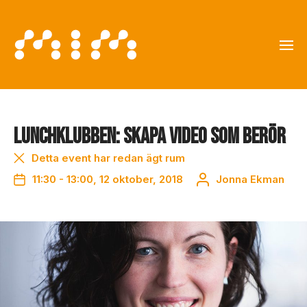
Lunchklubben: Skapa video som berör
Detta event har redan ägt rum
11:30 - 13:00, 12 oktober, 2018
Jonna Ekman