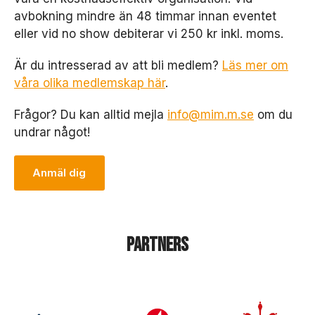
avbokning mindre än 48 timmar innan eventet
eller vid no show debiterar vi 250 kr inkl. moms.
Är du intresserad av att bli medlem?
Läs mer om
våra olika medlemskap här
.
Frågor? Du kan alltid mejla
info@mim.m.se
om du
undrar något!
Anmäl dig
N
ö
d
v
ä
Partners
n
d
i
g
a