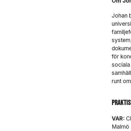
Om Jo
Johan b
universi
familje
system,
dokumen
för kon
sociala
samhäll
runt om
Praktis
VAR:
Cl
Malmö