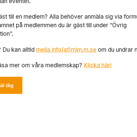
nan eventet.
k
a
äst till en medlem? Alla behöver anmäla sig via form
f
u
amnet på medlemmen du är gäst till under “Övrig
n
tion”.
g
e
r
 Du kan alltid
mejla info(at)mim.m.se
om du undrar n
a.
u läsa mer om våra medlemskap?
Klicka här!
S
t
l dig
a
ti
s
ti
k
F
ö
r