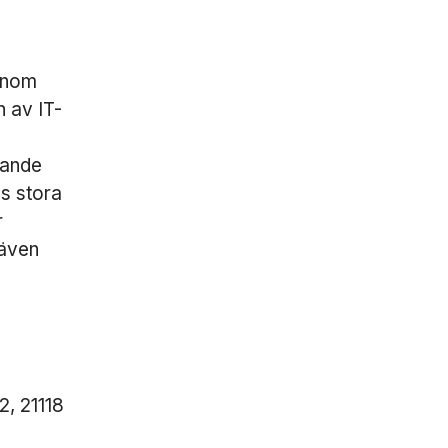
 inom
n av IT-
rande
s stora
r
 även
, 21118