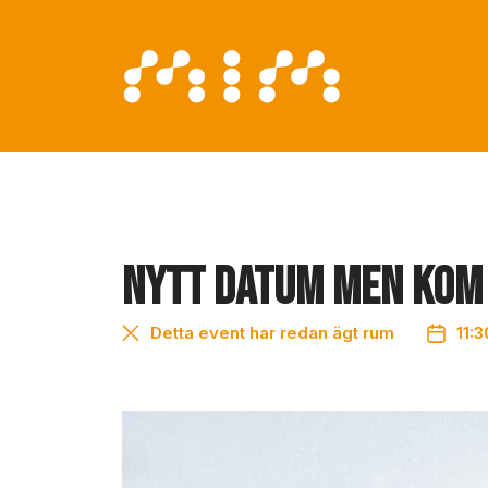
NYTT datum men kom
Detta event har redan ägt rum
11: