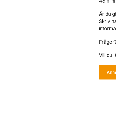
48 h in
Är du g
Skriv n
informa
Frågor?
Vill d
Anmä