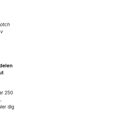
notch
av
sdelen
ut
ar 250
.
ler dig