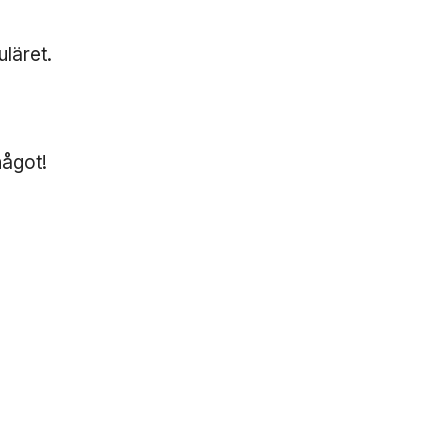
uläret.
ågot!