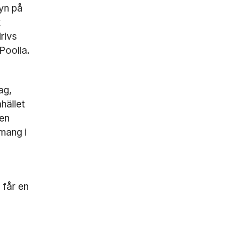
syn på
k
rivs
Poolia.
ag,
hället
 en
emang i
 får en