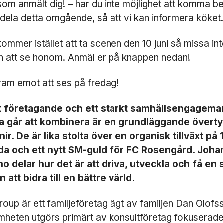
g som anmält dig! – har du inte möjlighet att komma be
dela detta omgående, så att vi kan informera köket.
ommer istället att ta scenen den 10 juni så missa in
 att se honom. Anmäl er på knappen nedan!
fram emot att ses på fredag!
tt företagande och ett starkt samhällsengageman
a går att kombinera är en grundläggande övert
ir. De är lika stolta över en organisk tillväxt på 
lda och ett nytt SM-guld för FC Rosengård. Joha
 delar hur det är att driva, utveckla och få en 
N
ö
 att bidra till en bättre värld.
d
v
roup är ett familjeföretag ägt av familjen Dan Olofs
ä
heten utgörs primärt av konsultföretag fokuserade
n