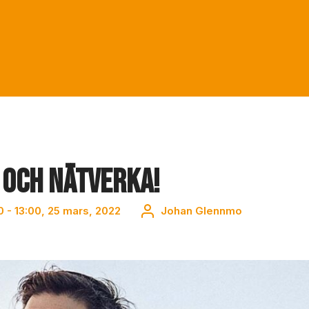
 och nätverka!
30 - 13:00, 25 mars, 2022
Johan Glennmo