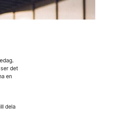
redag.
 ser det
ha en
ll dela