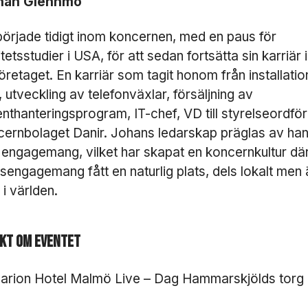
han Glennmo
tt
v
äl
örjade tidigt inom koncernen, med en paus för
ja
tetsstudier i USA, för att sedan fortsätta sin karriär
b
företaget. En karriär som tagit honom från installatio
o
rt
 utveckling av telefonväxlar, försäljning av
.
thanteringsprogram, IT-chef, VD till styrelseordfö
D
cernbolaget Danir. Johans ledarskap präglas av han
e
b
 engagemang, vilket har skapat en koncernkultur dä
e
sengagemang fått en naturlig plats, dels lokalt men
h
 i världen.
ö
v
s
f
kt om eventet
ö
r
arion Hotel Malmö Live – Dag Hammarskjölds torg 2
a
tt
h