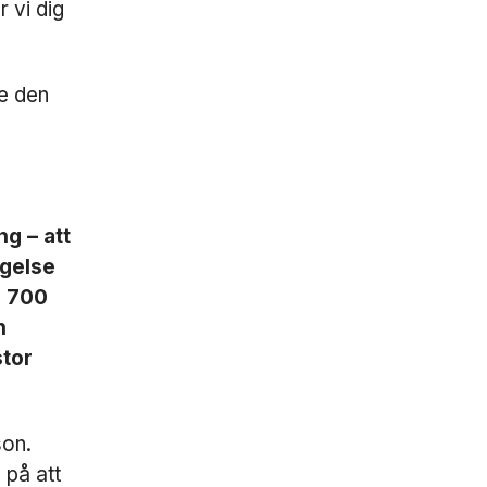
r vi dig
te den
g – att
ygelse
1 700
n
stor
son.
 på att