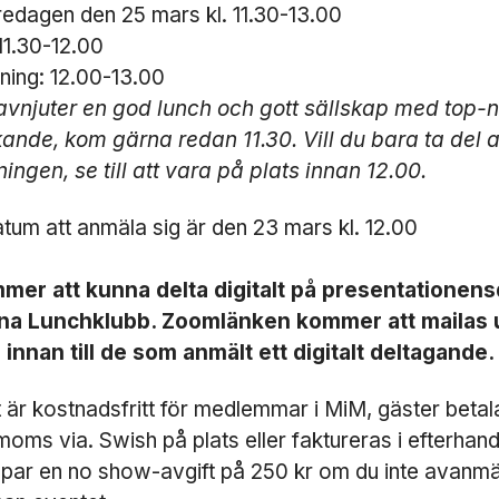
redagen den 25 mars kl. 11.30-13.00
e
11.30-12.00
m
si
ning: 12.00-13.00
d
 avnjuter en god lunch och gott sällskap med top-
a
ande, kom gärna redan 11.30. Vill du bara ta del 
n
ö
ningen, se till att vara på plats innan 12.00.
v
e
atum att anmäla sig är den 23 mars kl. 12.00
r
h
u
mer att kunna delta digitalt på presentationen
v
na Lunchklubb. Zoomlänken kommer att mailas 
u
d
 innan till de som anmält ett digitalt deltagande.
t
a
 är kostnadsfritt för medlemmar i MiM, gäster betal
g
. moms via. Swish på plats eller faktureras i efterhand
e
t
ämpar en no show-avgift på 250 kr om du inte avanmä
s