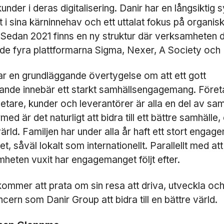
d
under i deras digitalisering. Danir har en långsiktig 
i
 i sina kärninnehav och ett uttalat fokus på organis
g
t. Sedan 2021 finns en ny struktur där verksamheten d
a
D
e fyra plattformarna Sigma, Nexer, A Society och 
e
s
ar en grundläggande övertygelse om att ett gott
s
ande innebär ett starkt samhällsengagemang. Föret
a
k
tare, kunder och leverantörer är alla en del av sam
a
ed är det naturligt att bidra till ett bättre samhälle,
k
värld. Familjen har under alla år haft ett stort engag
o
r
t, såväl lokalt som internationellt. Parallellt med att
g
heten vuxit har engagemanget följt efter.
å
r
in
ommer att prata om sin resa att driva, utveckla och
t
ncern som Danir Group att bidra till en bättre värld.
e
a