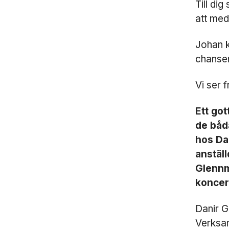
Till di
att med
Johan k
chansen
Vi ser 
Ett go
de båd
hos Dan
anstäl
Glennmo
koncern
Danir G
Verksam