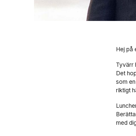
Hej på 
Tyvärr 
Det hop
som en 
riktigt 
Lunchen
Berätta
med dig