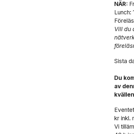
NÄR:
F
Lunch: 
Föreläs
Vill du
nätverk
föreläs
Sista d
Du kom
av den
kvällen
Eventet
kr inkl
Vi till