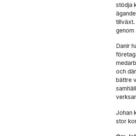
stödja k
ägandet
tillväx
genom d
Danir h
företag
medarbe
och därm
bättre 
samhälle
verksam
Johan k
stor ko