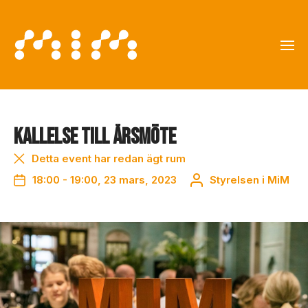
Kallelse till Årsmöte
Detta event har redan ägt rum
18:00 - 19:00, 23 mars, 2023
Styrelsen i MiM