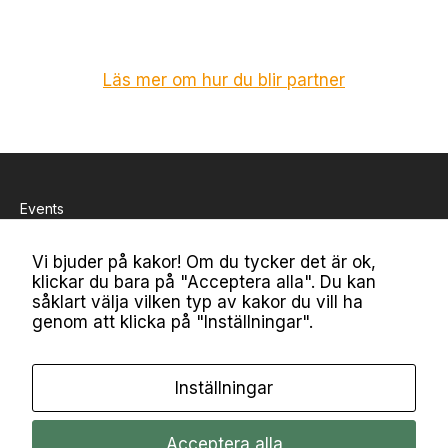
D
e
s
s
Läs mer om hur du blir partner
a
k
a
k
o
r
Events
g
år
in
Inspiration
Vi bjuder på kakor! Om du tycker det är ok,
t
klickar du bara på "Acceptera alla". Du kan
e
Bli medlem
såklart välja vilken typ av kakor du vill ha
at
genom att klicka på "Inställningar".
t
Om MiM
v
äl
Kontakt
Inställningar
ja
b
Nyhetsbrev
o
Acceptera alla