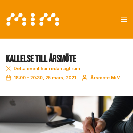
Kallelse till årsmöte
Detta event har redan ägt rum
18:00 - 20:30, 25 mars, 2021
Årsmöte MiM