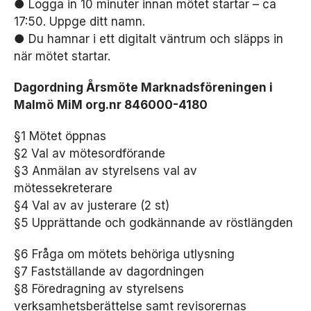
● Logga in 10 minuter innan mötet startar – ca
17:50. Uppge ditt namn.
● Du hamnar i ett digitalt väntrum och släpps in
när mötet startar.
Dagordning Årsmöte Marknadsföreningen i
Malmö MiM org.nr 846000-4180
§1 Mötet öppnas
§2 Val av mötesordförande
§3 Anmälan av styrelsens val av
N
mötessekreterare
ö
§4 Val av av justerare (2 st)
d
v
§5 Upprättande och godkännande av röstlängden
ä
n
§6 Fråga om mötets behöriga utlysning
d
§7 Fastställande av dagordningen
i
§8 Föredragning av styrelsens
g
a
verksamhetsberättelse samt revisorernas