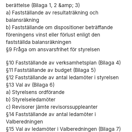
D
berättelse (Bilaga 1, 2 &amp; 3)
e
a) Fastställande av resultaträkning och
s
balansräkning
s
a
b) Fastställande om dispositioner beträffande
k
föreningens vinst eller förlust enligt den
a
fastställda balansräkningen
k
§9 Fråga om ansvarsfrihet för styrelsen
o
r
g
§10 Fastställande av verksamhetsplan (Bilaga 4)
år
§11 Fastställande av budget (Bilaga 5)
in
§12 Fastställande av antal ledamöter i styrelsen
t
§13 Val av (Bilaga 6)
e
at
a) Styrelsens ordförande
t
b) Styrelseledamöter
v
c) Revisorer jämte revisorssuppleanter
äl
§14 Fastställande av antal ledamöter i
ja
b
Valberedningen
o
§15 Val av ledamöter i Valberedningen (Bilaga 7)