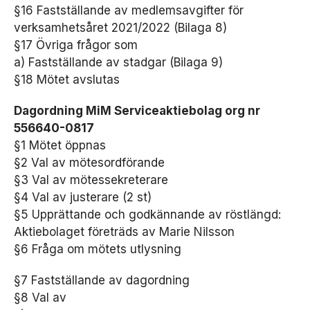
rt
§16 Fastställande av medlemsavgifter för
.
verksamhetsåret 2021/2022 (Bilaga 8)
D
e
§17 Övriga frågor som
b
a) Fastställande av stadgar (Bilaga 9)
e
§18 Mötet avslutas
h
ö
Dagordning MiM Serviceaktiebolag org nr
v
s
556640-0817
f
§1 Mötet öppnas
ö
§2 Val av mötesordförande
r
§3 Val av mötessekreterare
at
t
§4 Val av justerare (2 st)
h
§5 Upprättande och godkännande av röstlängd:
e
Aktiebolaget företräds av Marie Nilsson
m
§6 Fråga om mötets utlysning
si
d
a
§7 Fastställande av dagordning
n
§8 Val av
ö