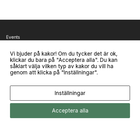
it
e
t
o
c
Events
h
u
p
Inspiration
Vi bjuder på kakor! Om du tycker det är ok,
p
klickar du bara på "Acceptera alla". Du kan
b
Bli medlem
såklart välja vilken typ av kakor du vill ha
y
genom att klicka på "Inställningar".
g
Om MiM
g
n
Kontakt
Inställningar
a
d,
Nyhetsbrev
b
Acceptera alla
a
Mina kakor
s
e
© 2026
MiM
ra
t