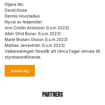
Dijana Illic
David Klose
S
Dennis Hovstadius
t
Nyval av ledamöter:
a
ti
Ann-Cristin Aronsson (t.o.m 2023)
s
Albin Strid Bozac (t.o.m 2023)
ti
Marie Bratani Olsson (t.o.m 2023)
k
Mattias Jerreström (t.o.m 2023)
F
ö
Valberedningen föreslår att Ulrica Fager omvals till
r
styrelseordförande.
at
t
vi
Anmäl dig
s
k
a
k
u
Partners
n
n