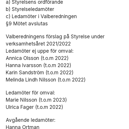
a) Styrelsens ordförande
v
b) Styrelseledamöter
e
r
c) Ledamöter i Valberedningen
h
§9 Mötet avslutas
u
v
Valberedningens förslag på Styrelse under
u
verksamhetsåret 2021/2022
d
ta
Ledamöter ej uppe för omval:
g
Annica Olsson (t.o.m 2022)
e
Hanna Ivarsson (t.o.m 2022)
t
Karin Sandström (t.o.m 2022)
s
k
Melinda Lindh Nilsson (t.o.m 2022)
a
f
Ledamöter för omval:
u
Marie Nilsson (t.o.m 2023)
n
Ulrica Fager (t.o.m 2022)
g
e
ra
Avgående ledamöter:
.
Hanna Ortman