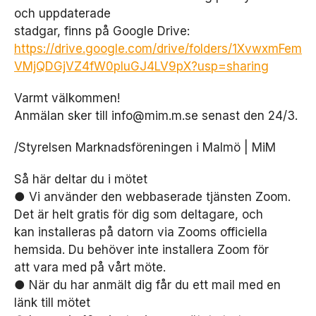
och uppdaterade
stadgar, finns på Google Drive:
https://drive.google.com/drive/folders/1XvwxmFem
VMjQDGjVZ4fW0pIuGJ4LV9pX?usp=sharing
Varmt välkommen!
Anmälan sker till info@mim.m.se senast den 24/3.
/Styrelsen Marknadsföreningen i Malmö | MiM
Så här deltar du i mötet
● Vi använder den webbaserade tjänsten Zoom.
Det är helt gratis för dig som deltagare, och
kan installeras på datorn via Zooms officiella
hemsida. Du behöver inte installera Zoom för
att vara med på vårt möte.
● När du har anmält dig får du ett mail med en
länk till mötet