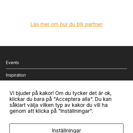
rt
.
D
e
Läs mer om hur du blir partner
b
e
h
ö
v
s
f
Events
ö
r
Inspiration
at
t
Bli medlem
h
Vi bjuder på kakor! Om du tycker det är ok,
e
klickar du bara på "Acceptera alla". Du kan
Om MiM
m
såklart välja vilken typ av kakor du vill ha
si
genom att klicka på "Inställningar".
Kontakt
d
a
Nyhetsbrev
n
Inställningar
ö