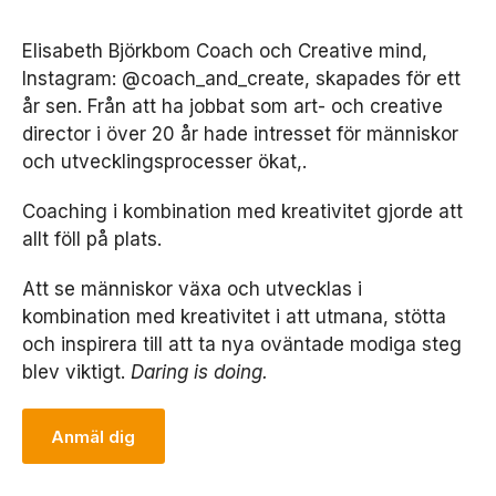
Elisabeth Björkbom Coach och Creative mind,
Instagram: @coach_and_create, skapades för ett
år sen. Från att ha jobbat som art- och creative
director i över 20 år hade intresset för människor
och utvecklingsprocesser ökat,.
Coaching i kombination med kreativitet gjorde att
allt föll på plats.
N
Att se människor växa och utvecklas i
ö
kombination med kreativitet i att utmana, stötta
d
och inspirera till att ta nya oväntade modiga steg
v
blev viktigt.
Daring is doing.
ä
n
d
Anmäl dig
i
g
a