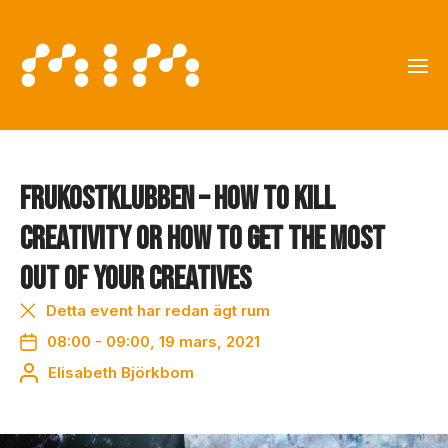
Frukostklubben – How to kill
creativity or how to get the most
out of your creatives
Detta event har redan ägt rum
08:00 - 09:00, 19 mars, 2021
Elisabeth Björkbom