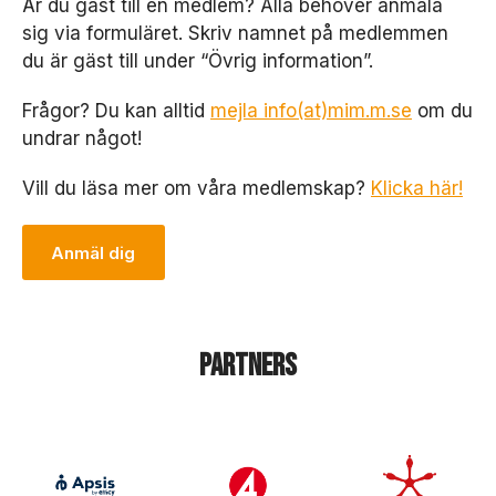
rt
Är du gäst till en medlem? Alla behöver anmäla
.
sig via formuläret. Skriv namnet på medlemmen
D
du är gäst till under “Övrig information”.
e
b
Frågor? Du kan alltid
mejla info(at)mim.m.se
om du
e
h
undrar något!
ö
v
Vill du läsa mer om våra medlemskap?
Klicka här!
s
f
ö
Anmäl dig
r
at
t
h
e
Partners
m
si
d
a
n
ö