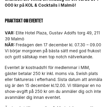
D
000 kr på KOL & Cocktails i Malmö!
e
s
s
Praktiskt om eventet
a
k
a
VAR:
Elite Hotel Plaza, Gustav Adolfs torg 49, 211
k
39 Malmö
o
NÄR:
Fredagen den 17 december kl. 07.30 – 09.00
r
g
Vi börjar morgonen på bästa sätt med god frukost
år
och gott sällskap men top notch nätverkande.
in
t
Eventet är kostnadsfri för medlemmar i MiM,
e
gäster betalar 250 kr inkl. moms via. Swish plats
at
t
eller faktureras i efterhand. Sista datum att anmäla
v
sig är den 15 december kl.12.00. Vi tillämpar en no
äl
show-avgift på 250 kr om du anmäler dig och inte
ja
avanmäler dig innan eventet.
b
o