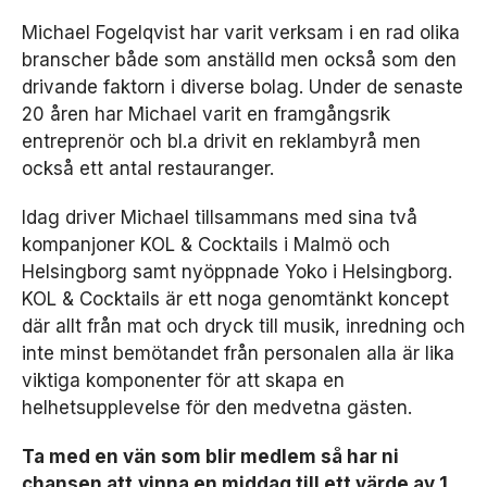
Michael Fogelqvist har varit verksam i en rad olika
branscher både som anställd men också som den
drivande faktorn i diverse bolag. Under de senaste
20 åren har Michael varit en framgångsrik
entreprenör och bl.a drivit en reklambyrå men
också ett antal restauranger.
Idag driver Michael tillsammans med sina två
kompanjoner KOL & Cocktails i Malmö och
Helsingborg samt nyöppnade Yoko i Helsingborg.
N
KOL & Cocktails är ett noga genomtänkt koncept
ö
d
där allt från mat och dryck till musik, inredning och
v
inte minst bemötandet från personalen alla är lika
ä
viktiga komponenter för att skapa en
n
helhetsupplevelse för den medvetna gästen.
d
i
g
Ta med en vän som blir medlem så har ni
a
chansen att
vinna en middag till ett värde av 1