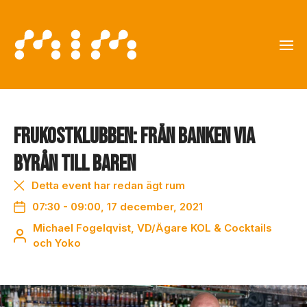
Frukostklubben: Från banken via
byrån till baren
Detta event har redan ägt rum
07:30 - 09:00, 17 december, 2021
Michael Fogelqvist, VD/Ägare KOL & Cocktails
och Yoko