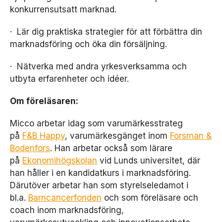
konkurrensutsatt marknad.
· Lär dig praktiska strategier för att förbättra din
marknadsföring och öka din försäljning.
· Nätverka med andra yrkesverksamma och
utbyta erfarenheter och idéer.
Om föreläsaren:
Micco arbetar idag som varumärkesstrateg
N
på
F&B Happy
, varumärkesgänget inom
Forsman &
ö
d
Bodenfors
. Han arbetar också som lärare
v
på
Ekonomihögskolan
vid Lunds universitet, där
ä
han håller i en kandidatkurs i marknadsföring.
n
Därutöver arbetar han som styrelseledamot i
d
i
bl.a.
Barncancerfonden
och som föreläsare och
g
coach inom marknadsföring,
a