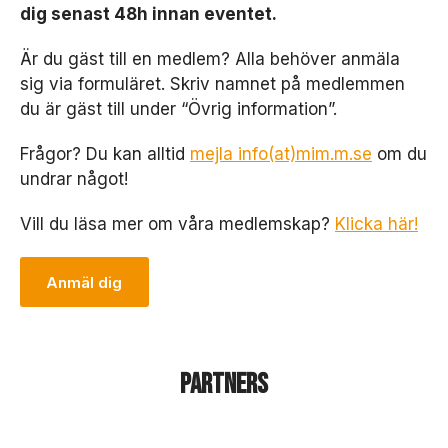
rt
dig senast 48h innan eventet.
.
D
Är du gäst till en medlem? Alla behöver anmäla
e
b
sig via formuläret. Skriv namnet på medlemmen
e
du är gäst till under “Övrig information”.
h
ö
Frågor? Du kan alltid
mejla info(at)mim.m.se
om du
v
undrar något!
s
f
ö
Vill du läsa mer om våra medlemskap?
Klicka här!
r
at
Anmäl dig
t
h
e
m
si
Partners
d
a
n
ö