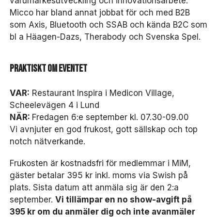
varumärkesutveckling och innovationsarbete.
D
Micco har bland annat jobbat för och med B2B
e
som Axis, Bluetooth och SSAB och kända B2C som
s
s
bl a Häagen-Dazs, Therabody och Svenska Spel.
a
k
a
Praktiskt om eventet
k
o
r
VAR:
Restaurant Inspira i Medicon Village,
g
Scheelevägen 4 i Lund
år
NÄR:
Fredagen 6:e september kl. 07.30-09.00
in
Vi avnjuter en god frukost, gott sällskap och top
t
e
notch nätverkande.
at
t
Frukosten är kostnadsfri för medlemmar i MiM,
v
gäster betalar 395 kr inkl. moms via Swish på
äl
plats. Sista datum att anmäla sig är den 2:a
ja
b
september.
Vi tillämpar en no show-avgift på
o
395 kr om du anmäler dig och inte avanmäler