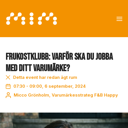
Frukostklubb: Varför ska du jobba
med ditt varumärke?
Detta event har redan ägt rum
07:30 - 09:00, 6 september, 2024
Micco Grönholm, Varumärkesstrateg F&B Happy