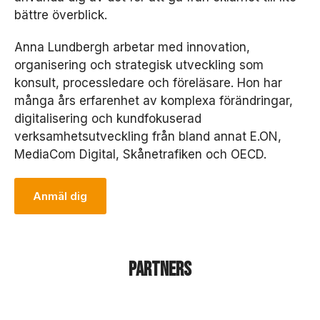
bättre överblick.
Anna Lundbergh arbetar med innovation,
organisering och strategisk utveckling som
konsult, processledare och föreläsare. Hon har
många års erfarenhet av komplexa förändringar,
digitalisering och kundfokuserad
verksamhetsutveckling från bland annat E.ON,
MediaCom Digital, Skånetrafiken och OECD.
N
Anmäl dig
ö
d
v
ä
n
Partners
d
i
g
a