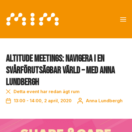
Altitude Meetings: Navigera i en
svårförutsägbar värld – med Anna
Lundbergh
Detta event har redan ägt rum
13:00 - 14:00, 2 april, 2020
Anna Lundbergh